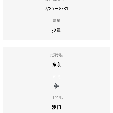
7/26 – 8/31
票量
少量
经转地
东京
直飞
Subscribe To
Our Newsletter!
目的地
澳门
Get up to $500 OFF on your first order with us